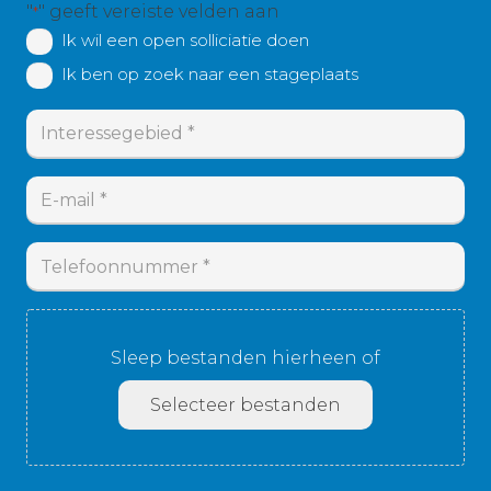
"
" geeft vereiste velden aan
*
Ik
Ik wil een open solliciatie doen
heb
Ik ben op zoek naar een stageplaats
interesse
in:
Interessegebied
*
*
E-
mail
*
Telefoonnummer
*
Upload
je
Sleep bestanden hierheen of
CV
*
Selecteer bestanden