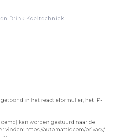
en Brink Koeltechniek
getoond in het reactieformulier, het IP-
enoemd) kan worden gestuurd naar de
er vinden: https://automattic.com/privacy/.
tie.