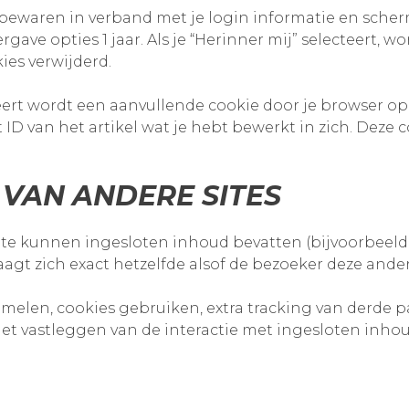
s bewaren in verband met je login informatie en scher
ve opties 1 jaar. Als je “Herinner mij” selecteert, wo
ies verwijderd.
ceert wordt een aanvullende cookie door je browser o
 ID van het artikel wat je hebt bewerkt in zich. Deze 
 VAN ANDERE SITES
te kunnen ingesloten inhoud bevatten (bijvoorbeeld vi
agt zich exact hetzelfde alsof de bezoeker deze ander
elen, cookies gebruiken, extra tracking van derde par
et vastleggen van de interactie met ingesloten inho