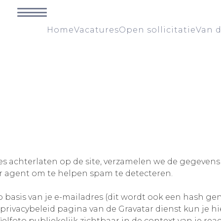
Home
Vacatures
Open sollicitatie
Van d
es achterlaten op de site, verzamelen we de gegevens 
r agent om te helpen spam te detecteren.
 basis van je e-mailadres (dit wordt ook een hash g
 privacybeleid pagina van de Gravatar dienst kun je hi
ielfoto publiekelijk zichtbaar in de context van je reac